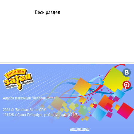
Весь раздел
Адреса магазинов "Весёлая Затея"
2026 © "Весёлая Затея СПб"
191025, г Санкт-Петербург, ул Стремянная, д 21/5
Авторизация