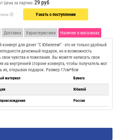
29 руб
шт
Цена за партию:
Узнать о поступлении
Доставка
Характеристики
Наличие в магазинах
 конверт для денег "С Юбилеем!" - это не только удобный
реподнести денежный подарок, но и возможность
 свои чувства и пожелания. Вы можете написать свои
я на внутренней стороне конверта, чтобы получатель мог
ь их, открывая подарок. Размер 17см*8см
ый материал
Бумага
ции
Юбилей
 происхождения
Россия