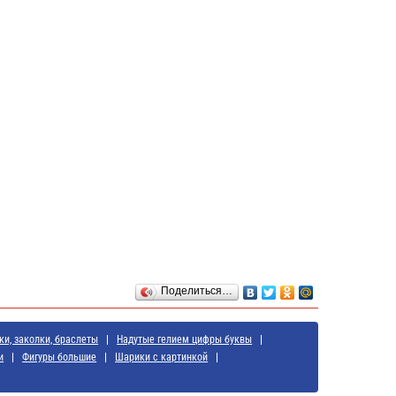
Поделиться…
ки, заколки, браслеты
Надутые гелием цифры буквы
и
Фигуры большие
Шарики с картинкой