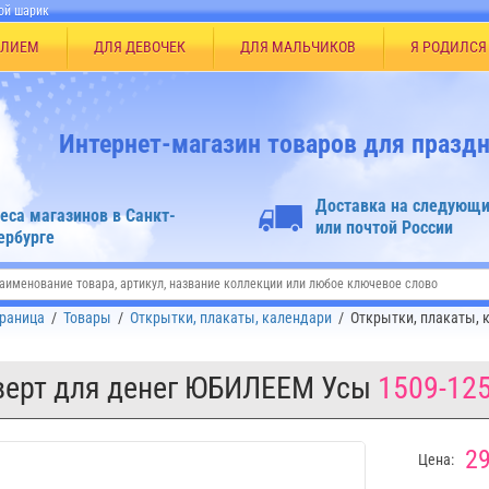
ой шарик
ЕЛИЕМ
ДЛЯ ДЕВОЧЕК
ДЛЯ МАЛЬЧИКОВ
Я РОДИЛСЯ
Интернет-магазин товаров для праздн
Доставка на следующи
еса магазинов в Санкт-
или почтой России
ербурге
траница
/
Товары
/
Открытки, плакаты, календари
/
Открытки, плакаты, 
верт для денег ЮБИЛЕЕМ Усы
1509-12
29
Цена: