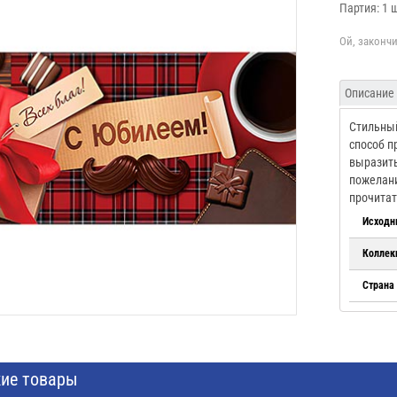
Партия: 1 
Описание
Стильный
способ п
выразить
пожелани
прочитат
Исходн
Коллек
Страна
ие товары