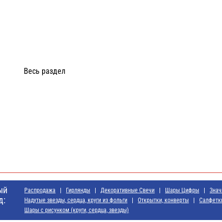
Весь раздел
й
ый
Распродажа
Гирлянды
Декоративные Свечи
Шары Цифры
Знач
д:
Надутые звезды, сердца, круги из фольги
Открытки, конверты
Салфетк
Шары с рисунком (круги, сердца, звезды)