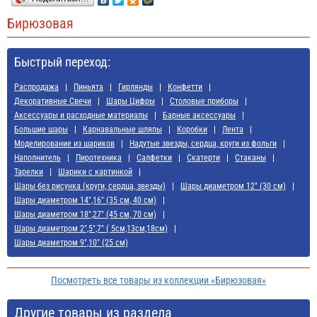
Бирюзовая
Быстрый переход:
Распродажа
Пиньята
Гирлянды
Конфетти
Декоративные Свечи
Шары Цифры
Cтоловые приборы
Аксессуары и расходные материалы
Барные аксессуары
Большие шары
Карнавальные шляпы
Коробки
Лента
Моделирование из шариков
Надутые звезды, сердца, круги из фольги
Наполнитель
Пиротехника
Салфетки
Скатерти
Стаканы
Тарелки
Шарики с картинкой
Шары без рисунка (круги, сердца, звезды)
Шары диаметром 12" (30 см)
Шары диаметром 14",16" (35 см, 40 см)
Шары диаметром 18",27" (45 см, 70 см)
Шары диаметром 2",5",7" ( 5см,13см,18см)
Шары диаметром 9",10" (25 см)
Посмотреть все товары из коллекции «Бирюзовая»
Другие товары из раздела