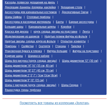
Каскады, подвески, украшения на дверь
Декорации, баннеры, бордюры, наклейки
Украшение стола
Аксессуары для карнавальных костюмов
Декоративные Свечи
Шары Цифры
Cтоловые приборы
Аксессуары и расходные материалы
Банты
Барные аксессуары
Большие шары
Карнавальные шляпы
Коробки
Краска для декора
круги, сердца, звезды на подставке
Лента
Моделирование из шариков
Надутые гелием фигуры из фольги
Надутые звезды, сердца, круги из фольги
Открытки, конверты
Помпоны
Салфетки
Скатерти
Стаканы
Тарелки
Упаковочная бумага и пленка
Фигуры большие
фигуры на подставке
Ходячие шары
Шарики в наборе
Шары без рисунка (круги, сердца, звезды)
Шары диаметром 12" (30 см)
Шары диаметром 14",16" (35 см, 40 см)
Шары диаметром 18",27" (45 см, 70 см)
Шары диаметром 2",5",7" ( 5см,13см,18см)
Шары диаметром 9",10" (25 см)
Шары с рисунком (круги, сердца, звезды)
Шары Сердца
Языки-гудки, горны, трубочки
Посмотреть все товары из коллекции «Золотая»