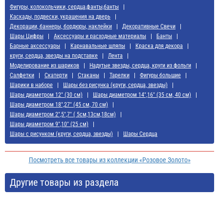
Фигуры, колокольчики, сердца,фанты,банты
Каскады, подвески, украшения на дверь
Декорации, баннеры, бордюры, наклейки
Декоративные Свечи
Шары Цифры
Аксессуары и расходные материалы
Банты
Барные аксессуары
Карнавальные шляпы
Краска для декора
круги, сердца, звезды на подставке
Лента
Моделирование из шариков
Надутые звезды, сердца, круги из фольги
Салфетки
Скатерти
Стаканы
Тарелки
Фигуры большие
Шарики в наборе
Шары без рисунка (круги, сердца, звезды)
Шары диаметром 12" (30 см)
Шары диаметром 14",16" (35 см, 40 см)
Шары диаметром 18",27" (45 см, 70 см)
Шары диаметром 2",5",7" ( 5см,13см,18см)
Шары диаметром 9",10" (25 см)
Шары с рисунком (круги, сердца, звезды)
Шары Сердца
Посмотреть все товары из коллекции «Розовое Золото»
Другие товары из раздела