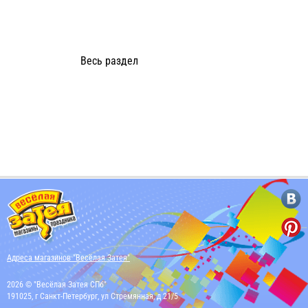
Весь раздел
Адреса магазинов "Весёлая Затея"
2026 © "Весёлая Затея СПб"
191025, г Санкт-Петербург, ул Стремянная, д 21/5