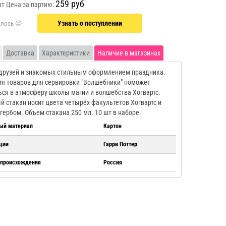
259 руб
шт
Цена за партию:
Узнать о поступлении
Доставка
Характеристики
Наличие в магазинах
друзей и знакомых стильным оформлением праздника.
я товаров для сервировки "Волшебники" поможет
ься в атмосферу школы магии и волшебства Хогвартс.
 стакан носит цвета четырёх факультетов Хогвартс и
гербом. Объем стакана 250 мл. 10 шт в наборе.
ый материал
Картон
ции
Гарри Поттер
 происхождения
Россия