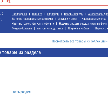
Поттер
ый
Распродажа
Пиньята
Гирлянды
Наборы посуды
Аксессуары дл
д:
Детские карнавальные костюмы
Игрушки и игры
Карнавальные очки
Надутые гелием фигуры из фольги
Надутые звезды, сердца, круги из фольг
Фигуры большие
фигуры на подставке
Шарики в наборе
Шарики с 
Посмотреть все товары из коллекции «
е товары из раздела
Весь раздел