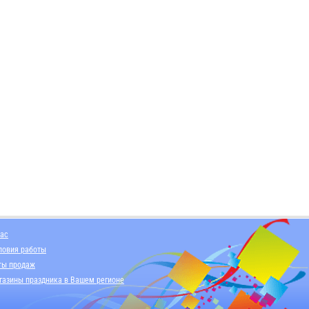
нас
ловия работы
ты продаж
газины праздника в Вашем регионе