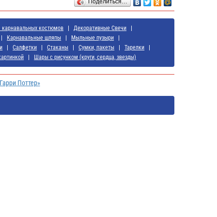
Поделиться…
я карнавальных костюмов
Декоративные Свечи
Карнавальные шляпы
Мыльные пузыри
и
Салфетки
Стаканы
Сумки, пакеты
Тарелки
картинкой
Шары с рисунком (круги, сердца, звезды)
Гарри Поттер»