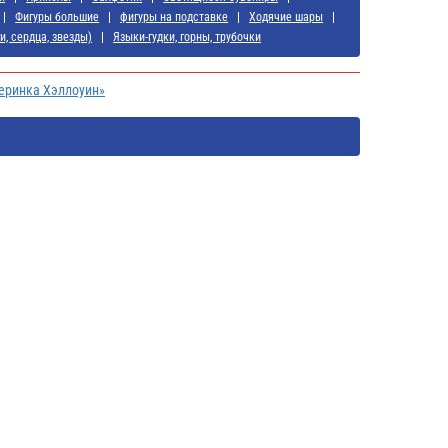
Фигуры большие
фигуры на подставке
Ходячие шары
и, сердца, звезды)
Языки-гудки, горны, трубочки
еринка Хэллоуин»