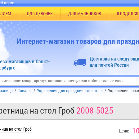
ой шарик
ЕЛИЕМ
ДЛЯ ДЕВОЧЕК
ДЛЯ МАЛЬЧИКОВ
Я РОДИЛСЯ
Интернет-магазин товаров для праздн
Доставка на следующи
еса магазинов в Санкт-
или почтой России
ербурге
траница
/
Товары
/
Украшения для праздничного стола
/
Украшение праз
етница на стол Гроб
2008-5025
10
Цена: