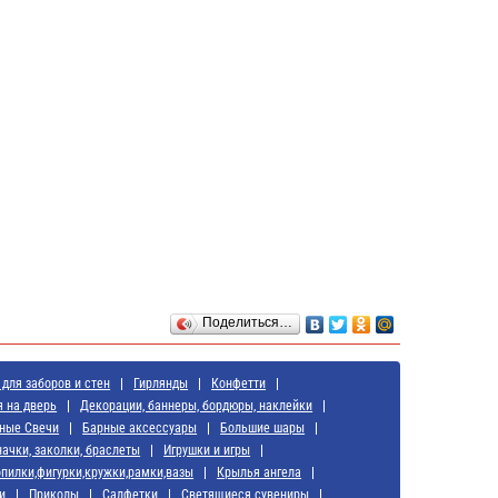
Поделиться…
для заборов и стен
Гирлянды
Конфетти
я на дверь
Декорации, баннеры, бордюры, наклейки
ные Свечи
Барные аксессуары
Большие шары
начки, заколки, браслеты
Игрушки и игры
пилки,фигурки,кружки,рамки,вазы
Крылья ангела
и
Приколы
Салфетки
Светящиеся сувениры