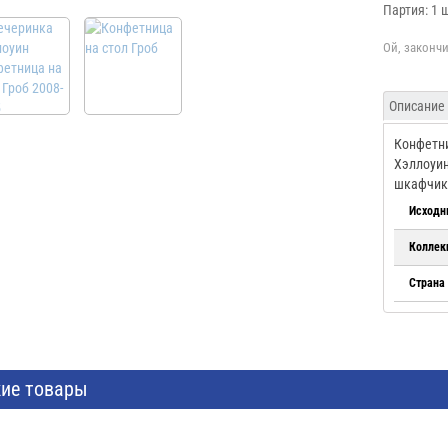
Партия: 1 
Описание
Конфетни
Хэллоуин
шкафчике
Исходн
Коллек
Страна
ие товары