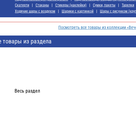
Скатерти
Стаканы
Стикеры (наклейки)
Сумки, пакеты
Тарелки
Ходячие шары с воздухом
Шарики с картинкой
Шары с рисунком (круг
Посмотреть все товары из коллекции «Веч
е товары из раздела
Весь раздел