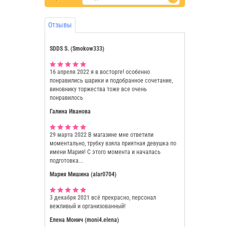
Отзывы
SDDS S. (Smokow333)
16 апреля 2022
я в восторге! особенно
понравились шарики и подобранное сочетание,
виновнику торжества тоже все очень
понравилось
Галина Иванова
29 марта 2022
В магазине мне ответили
моментально, трубку взяла приятная девушка по
имени Мария! С этого момента и началась
подготовка...
Мария Мишина (alar0704)
3 декабря 2021
всё прекрасно, персонал
вежливый и организованный!
Елена Монич (moni4.elena)