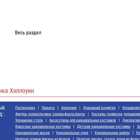
Весь раздел
нка Хэллоуин
ый
Распродажа
Пиньята
Аквагрим
Домашний кондитер
Украшения 
д:
Фигуры, колокольчики, сердца,фанты,банты
Каскады, подвески, украшени
Украшение стола
Аксессуары для карнавальных костюмов
Декоратив
Взрослые карнавальные костюмы
Детские карнавальные костюмы
З
Карнавальные маски
Карнавальные очки
Карнавальные шляпы
Ко
Надутые гелием фигуры из фольги
Надутые звезды, сердца, круги из фольг