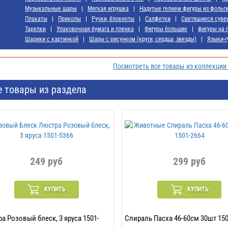
Музыкальные шары
Мягкая игрушка
Надутые гелием фигуры из фольг
Плакаты
Приколы
Ручки, блокноты
Салфетки
Светящиеся суве
Тарелки
Упаковочная бумага и пленка
Фигуры большие
фигуры на 
Шарики с картинкой
Шары с рисунком (круги, сердца, звезды)
Языки-г
Посмотреть все товары из коллекции
е товары из раздела
249 руб
299 руб
КУПИТЬ
КУПИТЬ
а Розовый блеск, 3 яруса 1501-
Спираль Пасха 46-60см 30шт 150