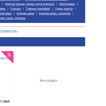
и
Надутые звезды, сердца, круги из фольги
Пиротехника
ниры
Стаканы
Стикеры (наклейки)
Сумки, пакеты
подставке
Ходячие шары
Ходячие шары с воздухом
удки, горны, трубочки
 «Новый год»
Весь раздел
1-2664