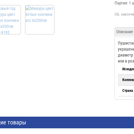
Партия: 1 
Описание
Пушистая
украшени
диаметр 
или в ро
Исходн
Коллек
Страна
ие товары