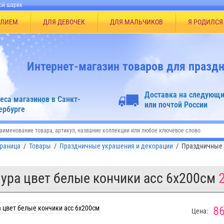
ой шарик
ЕЛИЕМ
ДЛЯ ДЕВОЧЕК
ДЛЯ МАЛЬЧИКОВ
Я РОДИЛСЯ
Интернет-магазин товаров для праздн
Доставка на следующи
еса магазинов в Санкт-
или почтой России
ербурге
траница
/
Товары
/
Праздничные украшения и декорации
/
Праздничные 
ра цвет белые кончики асс 6х200см
86
Цена: