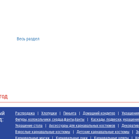
Весь раздел
год
ый
Распродажа
Хлопушки
Пиньята
Домашний кондитер
Украшения 
д:
Фигуры, колокольчики, сердца,фанты,банты
Каскады, подвески, украшени
Украшение стола
Аксессуары для карнавальных костюмов
Декоратив
Взрослые карнавальные костюмы
Детские карнавальные костюмы
З
Карнавальные маски
Карнавальные очки
Карнавальные шляпы
Кр