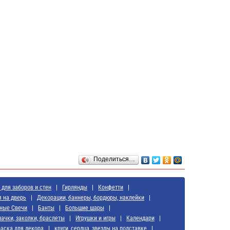
Поделиться…
для заборов и стен
Гирлянды
Конфетти
я на дверь
Декорации, баннеры, бордюры, наклейки
ные Свечи
Банты
Большие шары
начки, заколки, браслеты
Игрушки и игры
Календари
аска для декора
круги, сердца, звезды на подставке