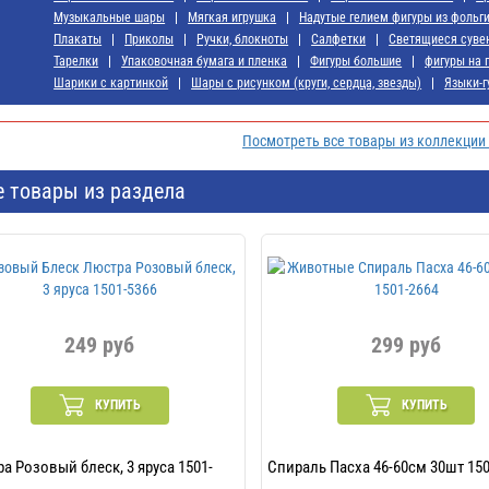
Музыкальные шары
Мягкая игрушка
Надутые гелием фигуры из фольг
Плакаты
Приколы
Ручки, блокноты
Салфетки
Светящиеся суве
Тарелки
Упаковочная бумага и пленка
Фигуры большие
фигуры на 
Шарики с картинкой
Шары с рисунком (круги, сердца, звезды)
Языки-г
Посмотреть все товары из коллекции
е товары из раздела
249 руб
299 руб
КУПИТЬ
КУПИТЬ
а Розовый блеск, 3 яруса 1501-
Спираль Пасха 46-60см 30шт 150