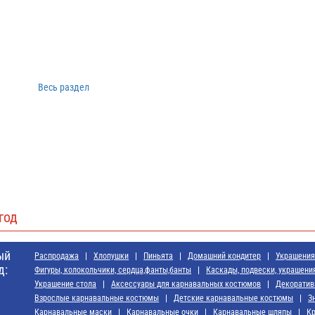
Весь раздел
год
ый
Распродажа
Хлопушки
Пиньята
Домашний кондитер
Украшения 
д:
Фигуры, колокольчики, сердца,фанты,банты
Каскады, подвески, украшени
Украшение стола
Аксессуары для карнавальных костюмов
Декоратив
Взрослые карнавальные костюмы
Детские карнавальные костюмы
З
Карнавальные маски
Карнавальные очки
Карнавальные шляпы
Кр