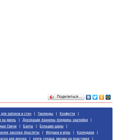
Поделиться…
для заборов и стен
Гирлянды
Конфетти
я на дверь
Декорации, баннеры, бордюры, наклейки
ные Свечи
Банты
Большие шары
начки, заколки, браслеты
Игрушки и игры
Календари
аска для декора
круги, сердца, звезды на подставке