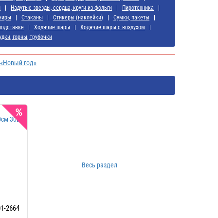
и
Надутые звезды, сердца, круги из фольги
Пиротехника
ниры
Стаканы
Стикеры (наклейки)
Сумки, пакеты
подставке
Ходячие шары
Ходячие шары с воздухом
удки, горны, трубочки
 «Новый год»
Весь раздел
1-2664