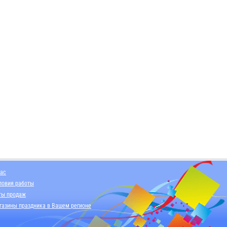
нас
ловия работы
ты продаж
газины праздника в Вашем регионе