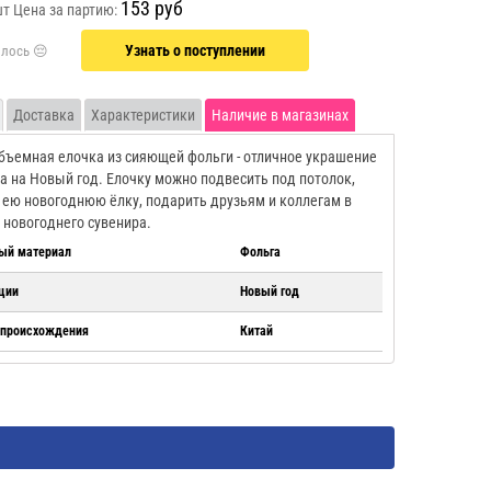
153 руб
шт
Цена за партию:
Узнать о поступлении
Доставка
Характеристики
Наличие в магазинах
бъемная елочка из сияющей фольги - отличное украшение
а на Новый год. Елочку можно подвесить под потолок,
 ею новогоднюю ёлку, подарить друзьям и коллегам в
 новогоднего сувенира.
ый материал
Фольга
ции
Новый год
 происхождения
Китай