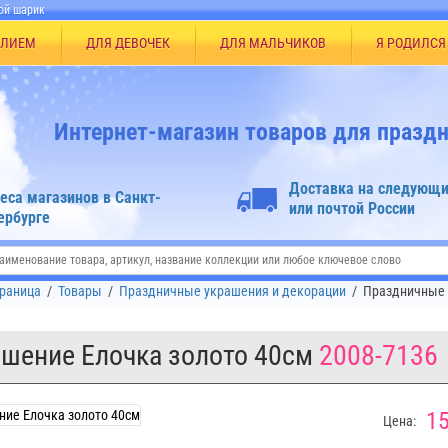
ой шарик
ЕЛИЕМ
ДЛЯ ДЕВОЧЕК
ДЛЯ МАЛЬЧИКОВ
Я РОДИЛСЯ
Интернет-магазин товаров для праздн
Доставка на следующи
еса магазинов в Санкт-
или почтой России
ербурге
траница
/
Товары
/
Праздничные украшения и декорации
/
Праздничные 
шение Елочка золото 40см
2008-7136
15
Цена: