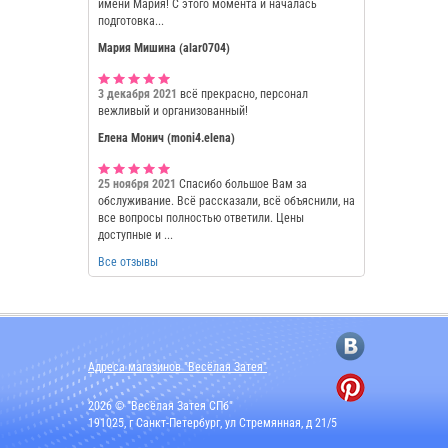
имени Мария! С этого момента и началась
подготовка...
Мария Мишина (alar0704)
3 декабря 2021
всё прекрасно, персонал
вежливый и организованный!
Елена Монич (moni4.elena)
25 ноября 2021
Спасибо большое Вам за
обслуживание. Всё рассказали, всё объяснили, на
все вопросы полностью ответили. Цены
доступные и ...
Все отзывы
Адреса магазинов "Весёлая Затея"
2026 © "Весёлая Затея СПб"
191025, г Санкт-Петербург, ул Стремянная, д 21/5