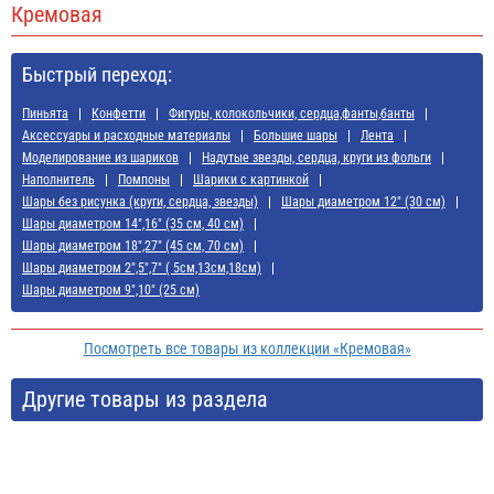
Кремовая
Быстрый переход:
Пиньята
Конфетти
Фигуры, колокольчики, сердца,фанты,банты
Аксессуары и расходные материалы
Большие шары
Лента
Моделирование из шариков
Надутые звезды, сердца, круги из фольги
Наполнитель
Помпоны
Шарики с картинкой
Шары без рисунка (круги, сердца, звезды)
Шары диаметром 12" (30 см)
Шары диаметром 14",16" (35 см, 40 см)
Шары диаметром 18",27" (45 см, 70 см)
Шары диаметром 2",5",7" ( 5см,13см,18см)
Шары диаметром 9",10" (25 см)
Посмотреть все товары из коллекции «Кремовая»
Другие товары из раздела