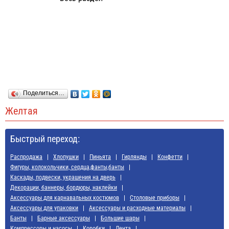
Поделиться…
Желтая
Быстрый переход:
Распродажа
Хлопушки
Пиньята
Гирлянды
Конфетти
Фигуры, колокольчики, сердца,фанты,банты
Каскады, подвески, украшения на дверь
Декорации, баннеры, бордюры, наклейки
Аксессуары для карнавальных костюмов
Cтоловые приборы
Аксессуары для упаковки
Аксессуары и расходные материалы
Банты
Барные аксессуары
Большие шары
Компрессоры и насосы
Коробки
Лента