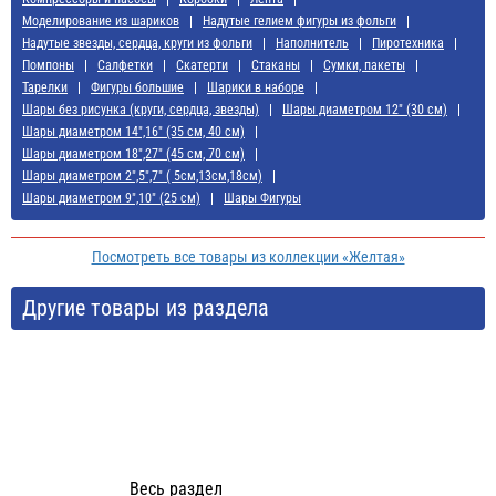
Моделирование из шариков
Надутые гелием фигуры из фольги
Надутые звезды, сердца, круги из фольги
Наполнитель
Пиротехника
Помпоны
Салфетки
Скатерти
Стаканы
Сумки, пакеты
Тарелки
Фигуры большие
Шарики в наборе
Шары без рисунка (круги, сердца, звезды)
Шары диаметром 12" (30 см)
Шары диаметром 14",16" (35 см, 40 см)
Шары диаметром 18",27" (45 см, 70 см)
Шары диаметром 2",5",7" ( 5см,13см,18см)
Шары диаметром 9",10" (25 см)
Шары Фигуры
Посмотреть все товары из коллекции «Желтая»
Другие товары из раздела
Весь раздел