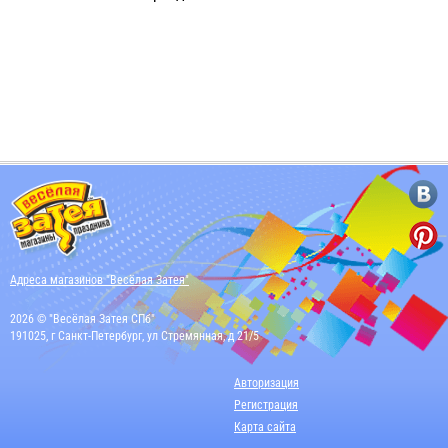
Адреса магазинов "Весёлая Затея"
2026 © "Весёлая Затея СПб"
191025, г Санкт-Петербург, ул Стремянная, д 21/5
Авторизация
Регистрация
Карта сайта