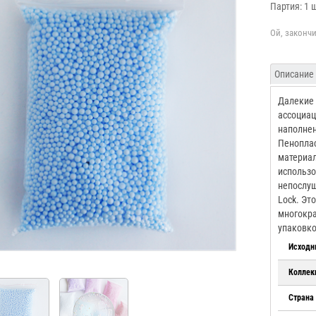
Партия: 1 
Описание
Далекие 
ассоциац
наполне
Пеноплас
материал
использо
непослуш
Lock. Эт
многокра
упаковкой
Исходн
Коллек
Страна