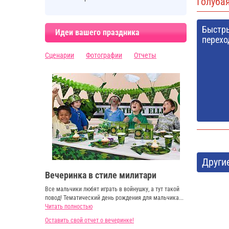
Голуба
Быстр
Идеи вашего праздника
перехо
Сценарии
Фотографии
Отчеты
Други
Вечеринка в стиле милитари
Все мальчики любят играть в войнушку, а тут такой
повод! Тематический день рождения для мальчика...
Читать полностью
Оставить свой отчет о вечеринке!