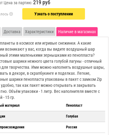
219 руб
шт
Цена за партию:
Узнать о поступлении
Доставка
Характеристики
Наличие в магазинах
планеты в космосе или игривые снежинки. А какие
ии возникают у вас, когда вы видите воздушный шар
нный этими маленькими зернышками из пенопласта?
товые шарики нежного цвета голубой лагуны - отличный
 для творчества. Ими можно наполнять воздушные шары,
вать в декоре, в скрапбукинге и поделках. Легкие,
ные шарики пенопласта упакованы в пакет с замком Zip
о удобно, так как пакет можно открывать и закрывать
тно. Объём упаковки - 1 литр. Вес наполнителя вместе с
 - 15 гр.
ый материал
Пенопласт
ции
Голубая
 происхождения
Россия