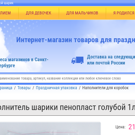
ой шарик
ЕЛИЕМ
ДЛЯ ДЕВОЧЕК
ДЛЯ МАЛЬЧИКОВ
Я РОДИЛСЯ
Интернет-магазин товаров для праздн
Доставка на следующи
еса магазинов в Санкт-
или почтой России
ербурге
траница
/
Товары
/
Праздничная упаковка
/
Наполнители для коробок
лнитель шарики пенопласт голубой 1
21
Цена: