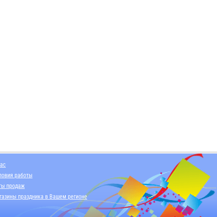
нас
ловия работы
ты продаж
газины праздника в Вашем регионе