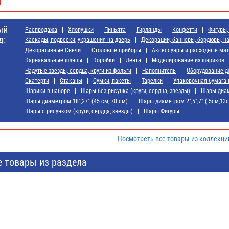
я
ый
Распродажа
Хлопушки
Пиньята
Гирлянды
Конфетти
Фигуры,
д:
Каскады, подвески, украшения на дверь
Декорации, баннеры, бордюры, н
Декоративные Свечи
Cтоловые приборы
Аксессуары и расходные ма
Карнавальные шляпы
Коробки
Лента
Моделирование из шариков
Надутые звезды, сердца, круги из фольги
Наполнитель
Оборудование д
Скатерти
Стаканы
Сумки, пакеты
Тарелки
Упаковочная бумага 
Шарики в наборе
Шары без рисунка (круги, сердца, звезды)
Шары диам
Шары диаметром 18",27" (45 см, 70 см)
Шары диаметром 2",5",7" ( 5см,13
Шары с рисунком (круги, сердца, звезды)
Шары Фигуры
Посмотреть все товары из коллекци
е товары из раздела