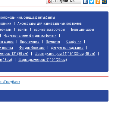
Поделиться…
 колокольчики, сердца,фанты,банты
аклейки
Аксессуары для карнавальных костюмов
териалы
Банты
Барные аксессуары
Большие шары
Надутые гелием фигуры из фольги
ля шаров
Пиротехника
Помпоны
Салфетки
и пленка
Фигуры большие
фигуры на подставке
етром 12" (30 см)
Шары диаметром 14",16" (35 см, 40 см)
см,18см)
Шары диаметром 9",10" (25 см)
и «Голубая»