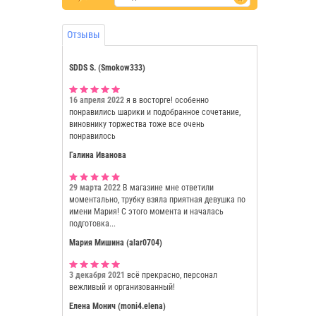
Отзывы
SDDS S. (Smokow333)
16 апреля 2022
я в восторге! особенно
понравились шарики и подобранное сочетание,
виновнику торжества тоже все очень
понравилось
Галина Иванова
29 марта 2022
В магазине мне ответили
моментально, трубку взяла приятная девушка по
имени Мария! С этого момента и началась
подготовка...
Мария Мишина (alar0704)
3 декабря 2021
всё прекрасно, персонал
вежливый и организованный!
Елена Монич (moni4.elena)