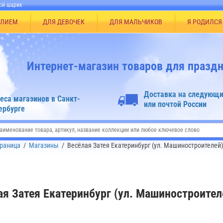
ой шарик
ЕЛИЕМ
ДЛЯ ДЕВОЧЕК
ДЛЯ МАЛЬЧИКОВ
Я РОДИЛСЯ
Интернет-магазин товаров для праздн
Доставка на следующи
еса магазинов в Санкт-
или почтой России
ербурге
траница
/
Магазины
/
Весёлая Затея Екатеринбург (ул. Машиностроителей)
ая Затея Екатеринбург (ул. Машиностроител