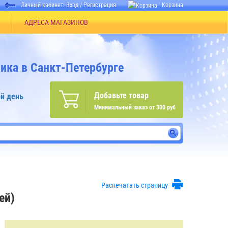
Личный кабинет:
Вход
/
Регистрация
Корзина
АДРЕСА МАГАЗИНОВ
ика в Санкт-Петербурге
Добавьте товар
й день
Минимальный заказ от 300 руб
Распечатать страницу
ей)