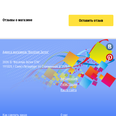
Отзывы о магазине
Оставить отзыв
Адреса магазинов "Весёлая Затея"
2026 © "Весёлая Затея СПб"
191025, г Санкт-Петербург, ул Стремянная, д 21/5
Авторизация
Регистрация
Карта сайта
Как сделать заказ
О нас