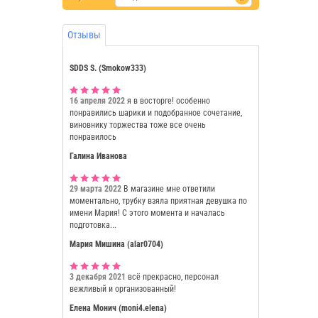
Отзывы
SDDS S. (Smokow333)
16 апреля 2022
я в восторге! особенно
понравились шарики и подобранное сочетание,
виновнику торжества тоже все очень
понравилось
Галина Иванова
29 марта 2022
В магазине мне ответили
моментально, трубку взяла приятная девушка по
имени Мария! С этого момента и началась
подготовка...
Мария Мишина (alar0704)
3 декабря 2021
всё прекрасно, персонал
вежливый и организованный!
Елена Монич (moni4.elena)