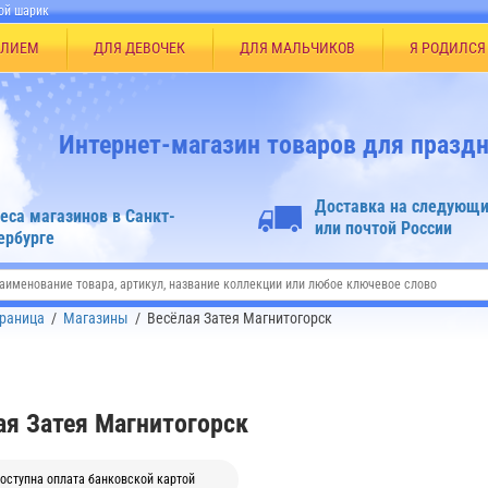
ой шарик
ЕЛИЕМ
ДЛЯ ДЕВОЧЕК
ДЛЯ МАЛЬЧИКОВ
Я РОДИЛСЯ
Интернет-магазин товаров для праздн
Доставка на следующи
еса магазинов в Санкт-
или почтой России
ербурге
траница
/
Магазины
/
Весёлая Затея Магнитогорск
ая Затея Магнитогорск
оступна оплата банковской картой