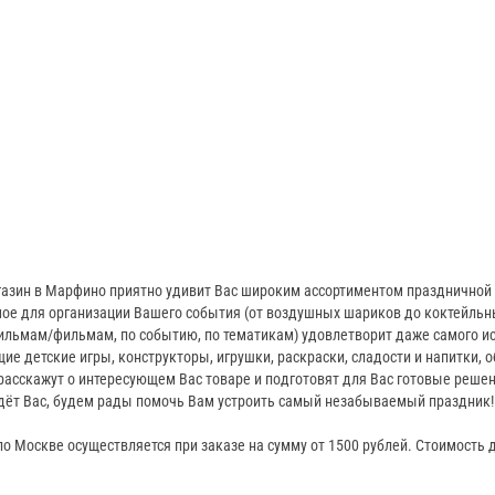
азин в Марфино приятно удивит Вас широким ассортиментом праздничной и
ое для организации Вашего события (от воздушных шариков до коктейльны
ильмам/фильмам, по событию, по тематикам) удовлетворит даже самого ис
ие детские игры, конструкторы, игрушки, раскраски, сладости и напитки,
расскажут о интересующем Вас товаре и подготовят для Вас готовые реше
дёт Вас, будем рады помочь Вам устроить самый незабываемый праздник!
о Москве осуществляется при заказе на сумму от 1500 рублей. Стоимость д