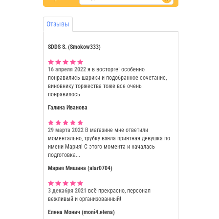
Отзывы
SDDS S. (Smokow333)
16 апреля 2022
я в восторге! особенно
понравились шарики и подобранное сочетание,
виновнику торжества тоже все очень
понравилось
Галина Иванова
29 марта 2022
В магазине мне ответили
моментально, трубку взяла приятная девушка по
имени Мария! С этого момента и началась
подготовка...
Мария Мишина (alar0704)
3 декабря 2021
всё прекрасно, персонал
вежливый и организованный!
Елена Монич (moni4.elena)