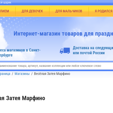
ой шарик
ЕЛИЕМ
ДЛЯ ДЕВОЧЕК
ДЛЯ МАЛЬЧИКОВ
Я РОДИЛСЯ
Интернет-магазин товаров для праздн
Доставка на следующи
еса магазинов в Санкт-
или почтой России
ербурге
траница
/
Магазины
/
Весёлая Затея Марфино
ая Затея Марфино