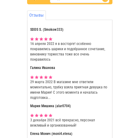
Отзывы
SDDS S. (Smokow333)
16 апреля 2022
я в восторге! особенно
понравились шарики и подобранное сочетание,
виновнику торжества тоже все очень
понравилось
Галина Иванова
29 марта 2022
В магазине мне ответили
моментально, трубку взяла приятная девушка по
имени Мария! С этого момента и началась
подготовка...
Мария Мишина (alar0704)
3 декабря 2021
всё прекрасно, персонал
вежливый и организованный!
Елена Монич (moni4.elena)