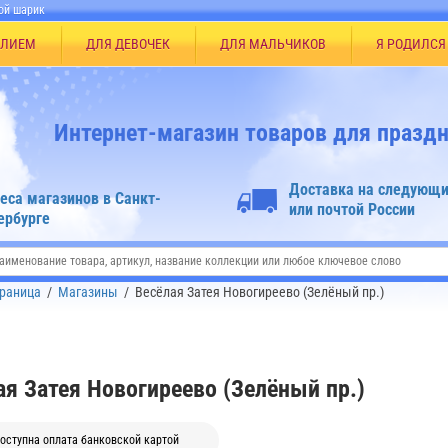
ой шарик
ЕЛИЕМ
ДЛЯ ДЕВОЧЕК
ДЛЯ МАЛЬЧИКОВ
Я РОДИЛСЯ
Интернет-магазин товаров для праздн
Доставка на следующи
еса магазинов в Санкт-
или почтой России
ербурге
траница
/
Магазины
/
Весёлая Затея Новогиреево (Зелёный пр.)
ая Затея Новогиреево (Зелёный пр.)
оступна оплата банковской картой