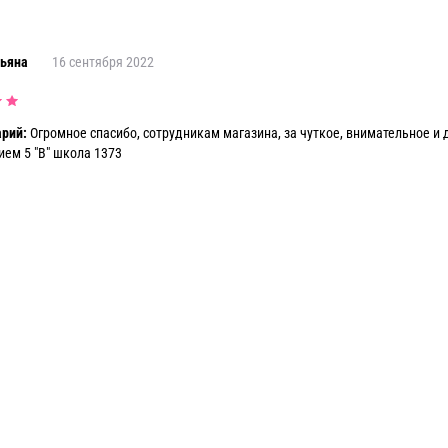
тьяна
16 сентября 2022
рий:
Огромное спасибо, сотрудникам магазина, за чуткое, внимательное и
ем 5 "В" школа 1373