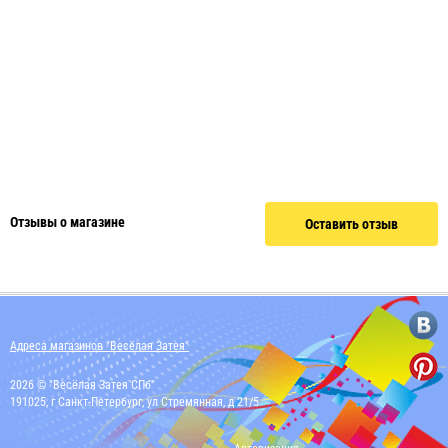
Отзывы о магазине
Оставить отзыв
Адреса магазинов "Весёлая Затея"
2026 © "Весёлая Затея СПб"
191025, г Санкт-Петербург, ул Стремянная, д 21/5