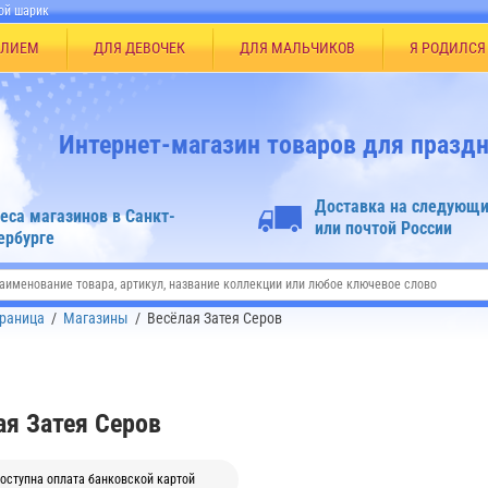
ой шарик
ЕЛИЕМ
ДЛЯ ДЕВОЧЕК
ДЛЯ МАЛЬЧИКОВ
Я РОДИЛСЯ
Интернет-магазин товаров для праздн
Доставка на следующи
еса магазинов в Санкт-
или почтой России
ербурге
траница
/
Магазины
/
Весёлая Затея Серов
ая Затея Серов
оступна оплата банковской картой