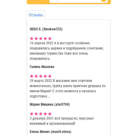
Отзывы
SDDS S. (Smokow333)
16 апреля 2022
я в восторге! особенно
понравились шарики и подобранное сочетание,
виновнику торжества тоже все очень
понравилось
Галина Иванова
29 марта 2022
В магазине мне ответили
моментально, трубку взяла приятная девушка по
имени Мария! С этого момента и началась
подготовка...
Мария Мишина (alar0704)
3 декабря 2021
всё прекрасно, персонал
вежливый и организованный!
Елена Монич (moni4.elena)