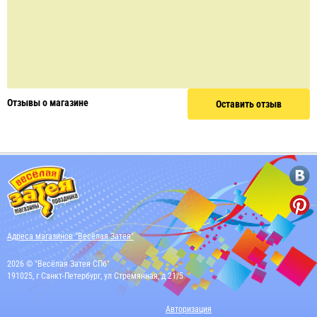
Отзывы о магазине
Оставить отзыв
Адреса магазинов "Весёлая Затея"
2026 © "Весёлая Затея СПб"
191025, г Санкт-Петербург, ул Стремянная, д 21/5
Авторизация