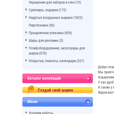
Украшения для заборов и стен (13)
Сувениры, подарки (172)
Надутые воздушные шарики (1822)
Пиротехника (56)
Праздничная упаковка (920)
Шары для рекламы (3)
Гелий,оборудование, аксессуары для
шаров (376)
Открытки, плакаты, календари (221)
Добро пож
Мы приятн
подарками
Каталог коллекций
У нас удо
А также у
Создай свой шарик
Ждем вас!
Меню
Условия работы