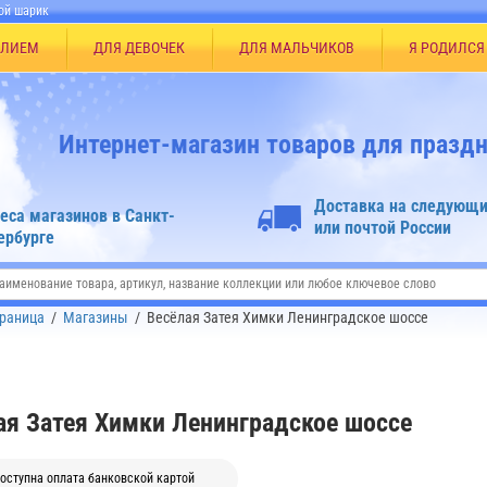
ой шарик
ЕЛИЕМ
ДЛЯ ДЕВОЧЕК
ДЛЯ МАЛЬЧИКОВ
Я РОДИЛСЯ
Интернет-магазин товаров для праздн
Доставка на следующи
еса магазинов в Санкт-
или почтой России
ербурге
траница
/
Магазины
/
Весёлая Затея Химки Ленинградское шоссе
ая Затея Химки Ленинградское шоссе
оступна оплата банковской картой