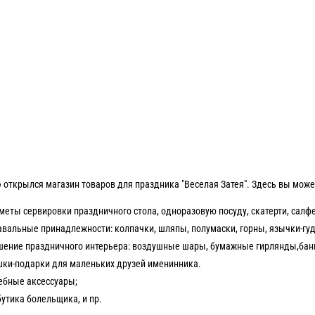
э открылся магазин товаров для праздника "Веселая Затея". Здесь вы може
еты сервировки праздничного стола, одноразовую посуду, скатерти, салфе
вальные принадлежности: колпачки, шляпы, полумаски, горны, язычки-гудк
шение праздничного интерьера: воздушные шары, бумажные гирлянды,банн
шки-подарки для маленьких друзей именинника.
ебные аксессуары;
утика болельщика, и пр.