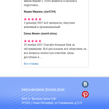
имени Мария! С этого момента и началась
подготовка...
Мария Мишина (alar0704)
3 декабря 2021
всё прекрасно, персонал
вежливый и организованный!
Елена Монич (moni4.elena)
25 ноября 2021
Спасибо большое Вам за
обслуживание. Всё рассказали, всё объяснили, на
все вопросы полностью ответили. Цены
доступные и ...
Все отзывы
Адреса магазинов "Весёлая Затея"
2026 © "Весёлая Затея СПб"
191025, г Санкт-Петербург, ул Стремянная, д 21/5