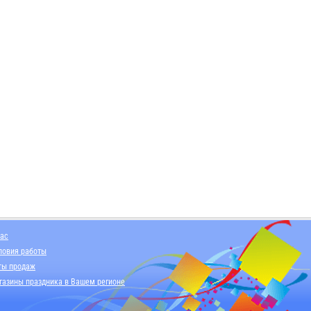
нас
ловия работы
ты продаж
газины праздника в Вашем регионе