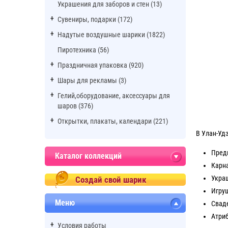
Украшения для заборов и стен (13)
Сувениры, подарки (172)
Надутые воздушные шарики (1822)
Пиротехника (56)
Праздничная упаковка (920)
Шары для рекламы (3)
Гелий,оборудование, аксессуары для
шаров (376)
Открытки, плакаты, календари (221)
В Улан-Уд
Предм
Каталог коллекций
Карна
Укра
Создай свой шарик
Игру
Меню
Свад
Атриб
Условия работы