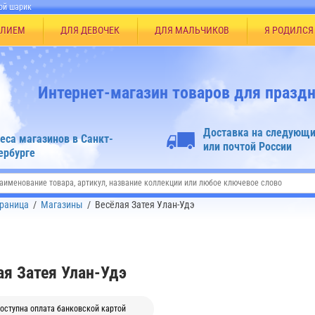
ой шарик
ЕЛИЕМ
ДЛЯ ДЕВОЧЕК
ДЛЯ МАЛЬЧИКОВ
Я РОДИЛСЯ
Интернет-магазин товаров для праздн
Доставка на следующи
еса магазинов в Санкт-
или почтой России
ербурге
траница
/
Магазины
/
Весёлая Затея Улан-Удэ
ая Затея Улан-Удэ
оступна оплата банковской картой