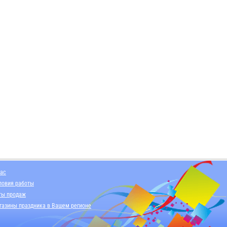
нас
ловия работы
ты продаж
газины праздника в Вашем регионе