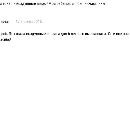
и товар и воздушные шары! Мой ребенок и я были счастливы!
анова
17 апреля 2015
рий:
Покупала воздушные шарики для 6-летнего именинника. Он и все гост
пасибо!