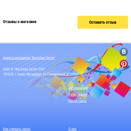
Отзывы о магазине
Оставить отзыв
Адреса магазинов "Весёлая Затея"
2026 © "Весёлая Затея СПб"
191025, г Санкт-Петербург, ул Стремянная, д 21/5
Авторизация
Регистрация
Карта сайта
Как сделать заказ
О нас