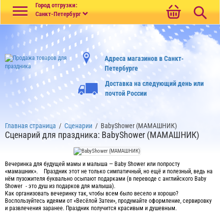
Меню
Город отгрузки:
Санкт-Петербург
Адреса магазинов в Санкт-
Петербурге
Доставка на следующий день или
почтой России
Главная страница
/
Сценарии
/
BabyShower (МАМАШНИК)
Сценарий для праздника: BabyShower (МАМАШНИК)
Вечеринка для будущей мамы и малыша — Baby Shower или попросту
«мамашник». Праздник этот не только симпатичный, но ещё и полезный, ведь на
нём пузожителя буквально осыпают подарками (в переводе с английского Baby
Shower - это душ из подарков для малыша).
Как организовать вечеринку так, чтобы всем было весело и хорошо?
Воспользуйтесь идеями от «Весёлой Затеи», продумайте оформление, сервировку
и развлечения заранее. Праздник получится красивым и душевным.