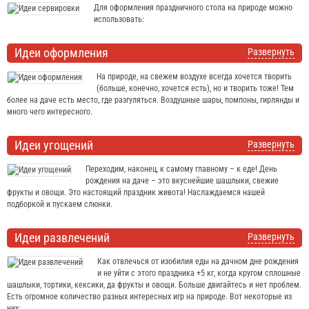
Для оформления праздничного стола на природе можно
использовать:
Идеи оформления
Развернуть
На природе, на свежем воздухе всегда хочется творить
(больше, конечно, хочется есть), но и творить тоже! Тем
более на даче есть место, где разгуляться. Воздушные шары, помпоны, гирлянды и
много чего интересного.
Идеи угощений
Развернуть
Переходим, наконец, к самому главному – к еде! День
рождения на даче – это вкуснейшие шашлыки, свежие
фрукты и овощи. Это настоящий праздник живота! Наслаждаемся нашей
подборкой и пускаем слюнки.
Идеи развлечений
Развернуть
Как отвлечься от изобилия еды на дачном дне рождения
и не уйти с этого праздника +5 кг, когда кругом сплошные
шашлыки, тортики, кексики, да фрукты и овощи. Больше двигайтесь и нет проблем.
Есть огромное количество разных интересных игр на природе. Вот некоторые из
них: