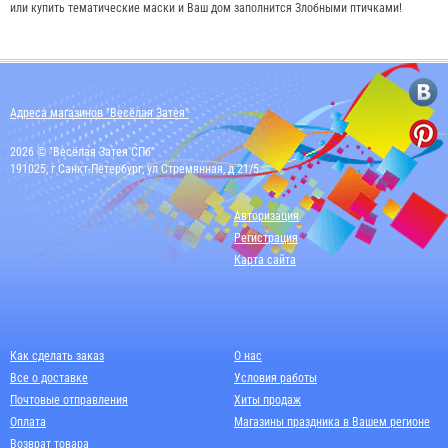
или купить тематические маски и Ваш дом заполнится Злобными птичками!
Адреса магазинов "Весёлая Затея"
2026 © "Весёлая Затея СПб"
191025, г Санкт-Петербург, ул Стремянная, д 21/5
Авторизация
Регистрация
Карта сайта
Как сделать заказ
О нас
Все о доставке
Условия работы
Почтовые отправления
Хиты продаж
Оплата
Магазины праздника в Вашем регионе
Возврат товара