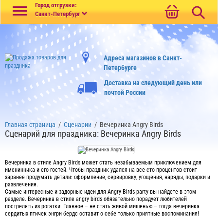
Меню
Город отгрузки:
Санкт-Петербург
Адреса магазинов в Санкт-
Петербурге
Доставка на следующий день или
почтой России
Главная страница
/
Сценарии
/
Вечеринка Angry Birds
Сценарий для праздника: Вечеринка Angry Birds
Вечеринка в стиле Angry Birds может стать незабываемым приключением для
именинника и его гостей. Чтобы праздник удался на все сто процентов стоит
заранее продумать детали: оформление, сервировку, угощения, наряды, подарки и
развлечения.
Самые интересные и задорные идеи для Angry Birds party вы найдете в этом
разделе. Вечеринка в стиле angry birds обязательно порадует любителей
пострелять из рогатки. Главное – не стать живой мишенью – тогда вечеринка
сердитых птичек энгри бердс оставит о себе только приятные воспоминания!