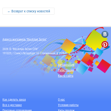
← Возврат к списку новостей
Адреса магазинов "Весёлая Затея"
2026 © "Весёлая Затея СПб"
191025, г Санкт-Петербург, ул Стремянная, д 21/5
Авторизация
Регистрация
Карта сайта
Как сделать заказ
О нас
Все о доставке
Условия работы
Почтовые отправления
Хиты продаж