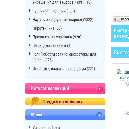
Украшения для заборов и стен (13)
Сувениры, подарки (172)
Надутые воздушные шарики (1822)
Поде
Пиротехника (56)
Быстр
перехо
Праздничная упаковка (920)
Шары для рекламы (3)
Скате
Гелий,оборудование, аксессуары для
шаров (376)
Открытки, плакаты, календари (221)
Каталог коллекций
Создай свой шарик
Меню
Условия работы