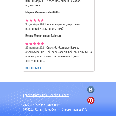
имени Мария! С этого момента и началась
подготовка...
Мария Мишина (alar0704)
3 декабря 2021
всё прекрасно, персонал
вежливый и организованный!
Елена Монич (moni4.elena)
25 ноября 2021
Спасибо большое Вам за
обслуживание. Всё рассказали, всё объяснили, на
все вопросы полностью ответили. Цены
доступные и ...
Все отзывы
Адреса магазинов "Весёлая Затея"
2026 © "Весёлая Затея СПб"
191025, г Санкт-Петербург, ул Стремянная, д 21/5