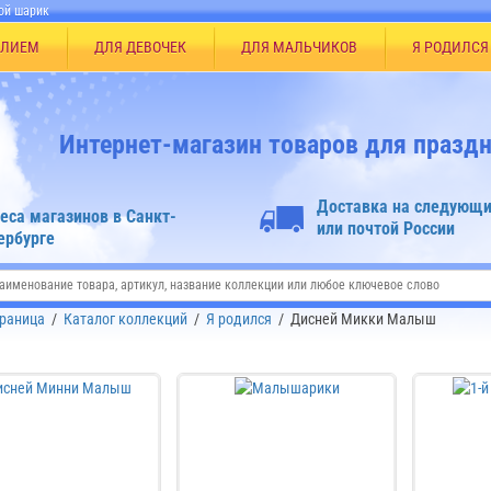
ой шарик
ЕЛИЕМ
ДЛЯ ДЕВОЧЕК
ДЛЯ МАЛЬЧИКОВ
Я РОДИЛСЯ
Интернет-магазин товаров для праздн
Доставка на следующи
еса магазинов в Санкт-
или почтой России
ербурге
траница
/
Каталог коллекций
/
Я родился
/
Дисней Микки Малыш