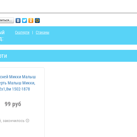
литься…
ый
Скатерти
Стаканы
д:
рти
99 руб