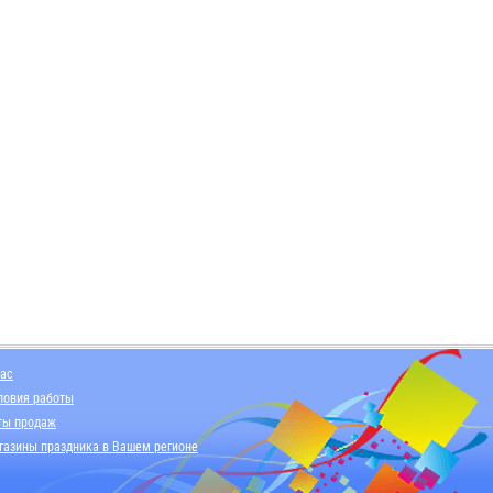
нас
ловия работы
ты продаж
газины праздника в Вашем регионе