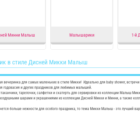
сней Минни Малыш
Малышарики
1-й 
ик в стиле Дисней Микки Малыш
я вечеринка для самых маленьких в стиле Микки! Идеально для baby shower, встречи
я годовасия и других праздников для любимых малышей.
таканчики, тарелочки, салфетки и скатерть для сервировки из коллекции Малыш Мик
воздушными шарами и украшениями из коллекции Дисней Микки и Минни, а также колл
чется больше нежности для особого праздника, то тема Микки Малыш - это лучший вар