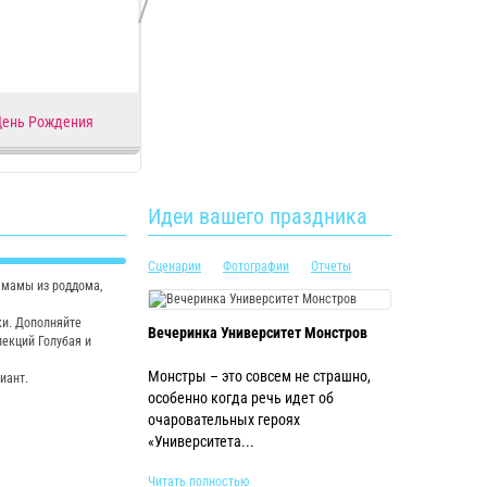
День Рождения
Буквы
Мишка
Идеи вашего праздника
Сценарии
Фотографии
Отчеты
 мамы из роддома,
ки. Дополняйте
Вечеринка Университет Монстров
екций Голубая и
Монстры – это совсем не страшно,
иант.
особенно когда речь идет об
очаровательных героях
«Университета...
Читать полностью