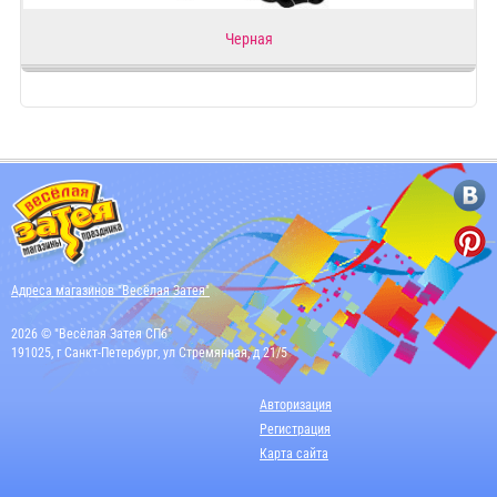
Черная
Адреса магазинов "Весёлая Затея"
2026 © "Весёлая Затея СПб"
191025, г Санкт-Петербург, ул Стремянная, д 21/5
Авторизация
Регистрация
Карта сайта