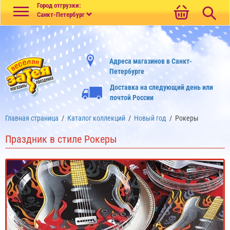
Меню
Город отгрузки:
Санкт-Петербург
Адреса магазинов в Санкт-
Петербурге
Доставка на следующий день или
почтой России
Главная страница
/
Каталог коллекций
/
Новый год
/
Рокеры
Праздник в стиле Рокеры