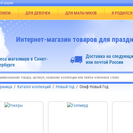
ой шарик
ЕЛИЕМ
ДЛЯ ДЕВОЧЕК
ДЛЯ МАЛЬЧИКОВ
Я РОДИЛСЯ
Интернет-магазин товаров для праздн
Доставка на следующи
еса магазинов в Санкт-
или почтой России
ербурге
траница
/
Каталог коллекций
/
Новый год
/
Олаф Новый Год