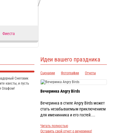
Фиеста
Снеговик Веселый
Елка 
Идеи вашего праздника
Сценарии
Фотографии
Отчеты
 задорный Снеговик
ите квесты, и пусть
м Олафом!
Вечеринка Angry Birds
Вечеринка в стиле Angry Birds может
стать незабываемым приключением
для именинника и его гостей....
Читать полностью
Оставить свой отчет о вечеринке!