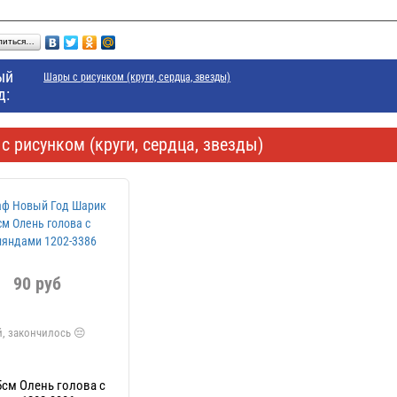
литься…
ый
Шары с рисунком (круги, сердца, звезды)
д:
с рисунком (круги, сердца, звезды)
90 руб
см Олень голова с