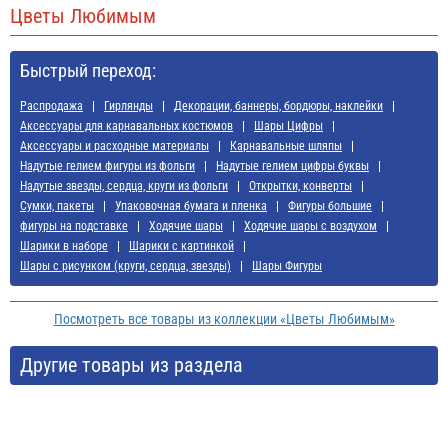
Цветы Любимым
Быстрый переход:
Распродажа
Гирлянды
Декорации, баннеры, бордюры, наклейки
Аксессуары для карнавальных костюмов
Шары Цифры
Аксессуары и расходные материалы
Карнавальные шляпы
Надутые гелием фигуры из фольги
Надутые гелием цифры буквы
Надутые звезды, сердца, круги из фольги
Открытки, конверты
Сумки, пакеты
Упаковочная бумага и пленка
Фигуры большие
фигуры на подставке
Ходячие шары
Ходячие шары с воздухом
Шарики в наборе
Шарики с картинкой
Шары с рисунком (круги, сердца, звезды)
Шары Фигуры
Посмотреть все товары из коллекции «Цветы Любимым»
Другие товары из раздела