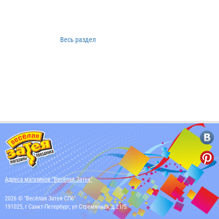
Весь раздел
Адреса магазинов "Весёлая Затея"
2026 © "Весёлая Затея СПб"
191025, г Санкт-Петербург, ул Стремянная, д 21/5