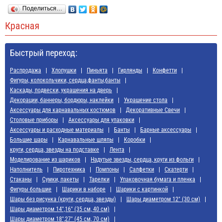
Поделиться…
Красная
Быстрый переход:
Распродажа
Хлопушки
Пиньята
Гирлянды
Конфетти
Фигуры, колокольчики, сердца,фанты,банты
Каскады, подвески, украшения на дверь
Декорации, баннеры, бордюры, наклейки
Украшение стола
Аксессуары для карнавальных костюмов
Декоративные Свечи
Cтоловые приборы
Аксессуары для упаковки
Аксессуары и расходные материалы
Банты
Барные аксессуары
Большие шары
Карнавальные шляпы
Коробки
круги, сердца, звезды на подставке
Лента
Моделирование из шариков
Надутые звезды, сердца, круги из фольги
Наполнитель
Пиротехника
Помпоны
Салфетки
Скатерти
Стаканы
Сумки, пакеты
Тарелки
Упаковочная бумага и пленка
Фигуры большие
Шарики в наборе
Шарики с картинкой
Шары без рисунка (круги, сердца, звезды)
Шары диаметром 12" (30 см)
Шары диаметром 14",16" (35 см, 40 см)
Шары диаметром 18",27" (45 см, 70 см)