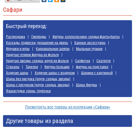
Сафари
Быстрый переход:
Распродажа
Гирлянды
Фигуры, колокольчики, сердца,фанты,банты
Каскады, подвески, украшения на дверь
Барные аксессуары
Игрушки и игры
Карнавальные шляпы
Мыльные пузыри
Надутые гелием фигуры из фольги
Надутые звезды, сердца, круги из фольги
Салфетки
Скатерти
Стаканы
Тарелки
Фигуры большие
фигуры на подставке
Ходячие шары
Ходячие шары с воздухом
Шарики с картинкой
Шары без рисунка (круги, сердца, звезды)
Шары с рисунком (круги, сердца, звезды)
Шары Фигуры
Языки-гудки, горны, трубочки
Посмотреть все товары из коллекции «Сафари»
Другие товары из раздела