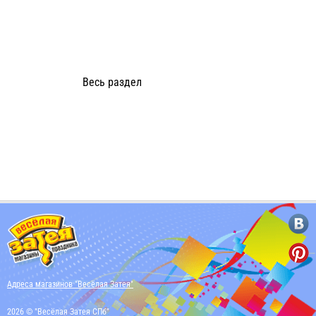
Весь раздел
Адреса магазинов "Весёлая Затея"
2026 © "Весёлая Затея СПб"