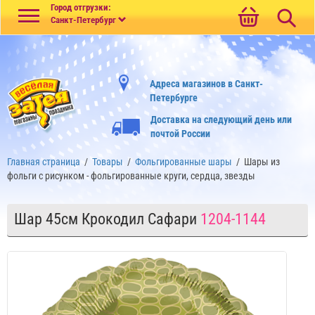
Меню
Город отгрузки:
Санкт-Петербург
Адреса магазинов в Санкт-
Петербурге
Доставка на следующий день или
почтой России
Главная страница
/
Товары
/
Фольгированные шары
/
Шары из
фольги с рисунком - фольгированные круги, сердца, звезды
Шар 45см Крокодил Сафари
1204-1144