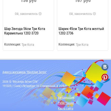
156 руб
167 руб
Шар Звезда 56см Три Кота
Шарик 45см Три Кота желтый
Карамелька 1202-3720
1202-2736
Коллекция:
Коллекция:
Три Кота
Три Кота
Адреса магазинов "Весёлая Затея"
2026 © "Весёлая Затея СПб"
191025, г Санкт-Петербург, ул Стремянная, д 21/5
Авторизация
Регистрация
Карта сайта