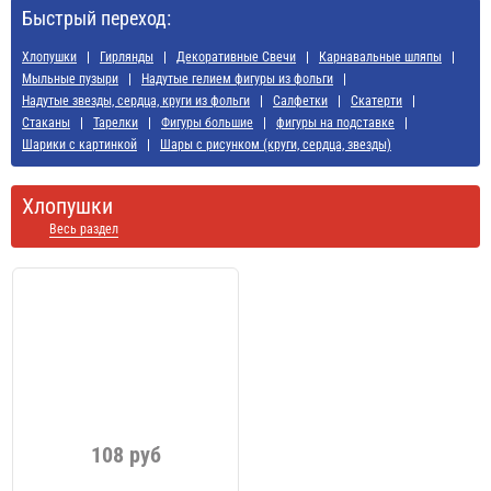
Быстрый переход:
Хлопушки
Гирлянды
Декоративные Свечи
Карнавальные шляпы
Мыльные пузыри
Надутые гелием фигуры из фольги
Надутые звезды, сердца, круги из фольги
Салфетки
Скатерти
Стаканы
Тарелки
Фигуры большие
фигуры на подставке
Шарики с картинкой
Шары с рисунком (круги, сердца, звезды)
Хлопушки
Весь раздел
108 руб