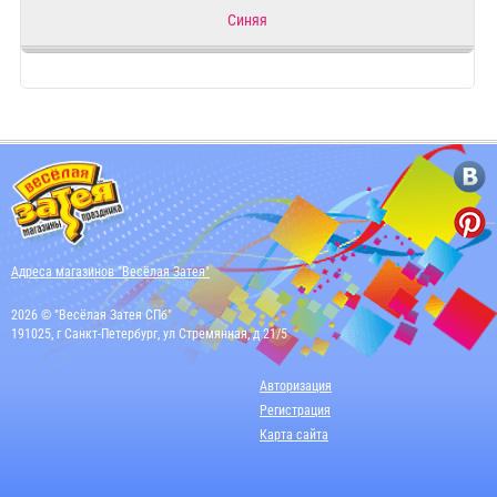
Синяя
Адреса магазинов "Весёлая Затея"
2026 © "Весёлая Затея СПб"
191025, г Санкт-Петербург, ул Стремянная, д 21/5
Авторизация
Регистрация
Карта сайта