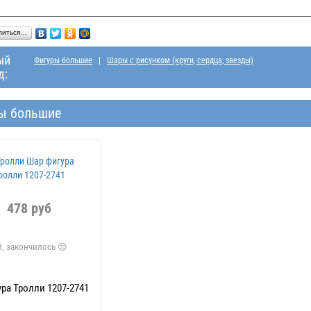
литься…
ый
Фигуры большие
Шары с рисунком (круги, сердца, звезды)
д:
ы большие
478 руб
ра Тролли 1207-2741