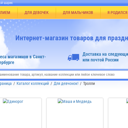
ой шарик
ЕЛИЕМ
ДЛЯ ДЕВОЧЕК
ДЛЯ МАЛЬЧИКОВ
Я РОДИЛСЯ
Интернет-магазин товаров для праздн
Доставка на следующи
еса магазинов в Санкт-
или почтой России
ербурге
траница
/
Каталог коллекций
/
Для девчонок!
/
Тролли