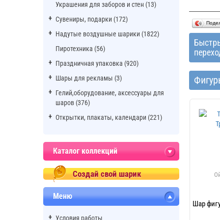
Украшения для заборов и стен (13)
Сувениры, подарки (172)
Поде
Надутые воздушные шарики (1822)
Быстр
Пиротехника (56)
перехо
Праздничная упаковка (920)
Шары для рекламы (3)
Фигур
Гелий,оборудование, аксессуары для
шаров (376)
Открытки, плакаты, календари (221)
Каталог коллекций
Создай свой шарик
Меню
Шар фигу
Условия работы