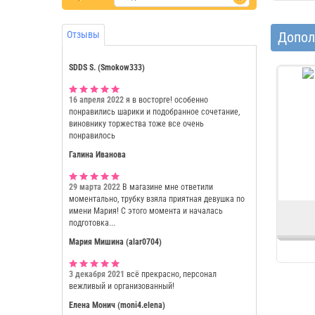
Допол
Отзывы
SDDS S. (Smokow333)
16 апреля 2022
я в восторге! особенно
понравились шарики и подобранное сочетание,
виновнику торжества тоже все очень
понравилось
Галина Иванова
29 марта 2022
В магазине мне ответили
моментально, трубку взяла приятная девушка по
имени Мария! С этого момента и началась
подготовка...
Мария Мишина (alar0704)
3 декабря 2021
всё прекрасно, персонал
вежливый и организованный!
Елена Монич (moni4.elena)