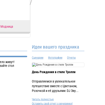
Модница
Сладкий Праздник
См
Идеи вашего праздника
Сценарии
Фотографии
Отчеты
ело живут!
вайте стол
День Рождения в стиле Тролли
Отправляемся в увлекательное
путешествие вместе с Цветаном,
Розочкой и её друзьями: DJ Зву...
Читать полностью
Оставить свой отчет о вечеринке!