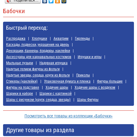
Поделиться…
Бабочки
Быстрый переход:
Распродажа
Хлопушки
Аквагрим
Гирлянды
Каскады, подвески, украшения на дверь
Декорации, баннеры, бордюры, наклейки
Аксессуары для карнавальных костюмов
Игрушки и игры
Мыльные пузыри
Надувная игрушка
Надутые гелием фигуры из фольги
Надутые звезды, сердца, круги из фольги
Приколы
Стикеры (наклейки)
Упаковочная бумага и пленка
Фигуры большие
фигуры на подставке
Ходячие шары
Ходячие шары с воздухом
Шарики в наборе
Шарики с картинкой
Шары с рисунком (круги, сердца, звезды)
Шары Фигуры
Посмотреть все товары из коллекции «Бабочки»
Другие товары из раздела