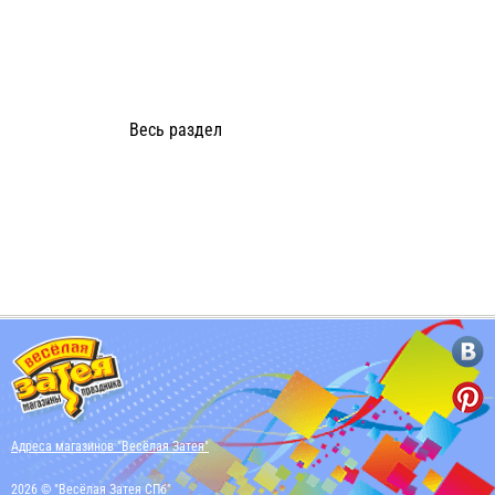
Весь раздел
Адреса магазинов "Весёлая Затея"
2026 © "Весёлая Затея СПб"