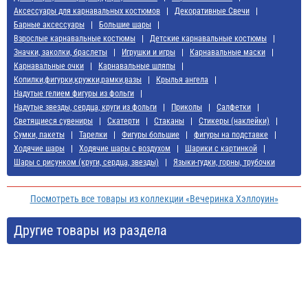
Аксессуары для карнавальных костюмов
Декоративные Свечи
Барные аксессуары
Большие шары
Взрослые карнавальные костюмы
Детские карнавальные костюмы
Значки, заколки, браслеты
Игрушки и игры
Карнавальные маски
Карнавальные очки
Карнавальные шляпы
Копилки,фигурки,кружки,рамки,вазы
Крылья ангела
Надутые гелием фигуры из фольги
Надутые звезды, сердца, круги из фольги
Приколы
Салфетки
Светящиеся сувениры
Скатерти
Стаканы
Стикеры (наклейки)
Сумки, пакеты
Тарелки
Фигуры большие
фигуры на подставке
Ходячие шары
Ходячие шары с воздухом
Шарики с картинкой
Шары с рисунком (круги, сердца, звезды)
Языки-гудки, горны, трубочки
Посмотреть все товары из коллекции «Вечеринка Хэллоуин»
Другие товары из раздела