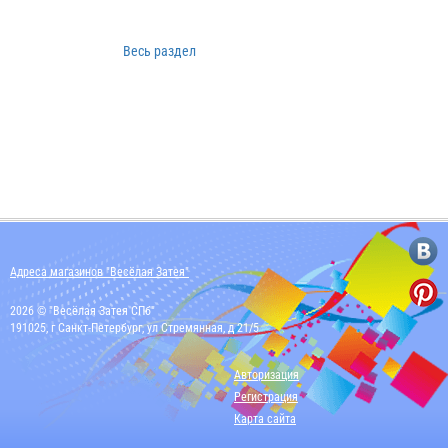
Весь раздел
Адреса магазинов "Весёлая Затея"
2026 © "Весёлая Затея СПб"
191025, г Санкт-Петербург, ул Стремянная, д 21/5
Авторизация
Регистрация
Карта сайта