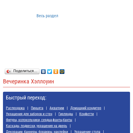
Весь раздел
Поделиться…
Вечеринка Хэллоуин
Быстрый переход:
Распродажа
Пиньята
Аквагрим
Домашний кондитер
Украшения для заборов и стен
Гирлянды
Конфетти
Фигуры, колокольчики, сердца,фанты,банты
Каскады, подвески, украшения на дверь
Декорации, баннеры, бордюры, наклейки
Украшение стола