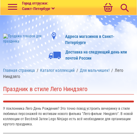
Меню
Город отгрузки:
Санкт-Петербург
Адреса магазинов в Санкт-
Петербурге
Доставка на следующий день или
почтой России
Главная страница
/
Каталог коллекций
/
Для мальчишек!
/
Лего
Ниндзяго
Праздник в стиле Лего Ниндзяго
У поклонника Лего День Рождения? Это точно повод устроить вечеринку в стиле
любимых персонажей по мотивам нового фильма "Лего-фильм: Ниндзяго". В новой
коллекции от Весёлой Затеи Lego Ninjago есть всё необходимое для организации
крутого праздника.